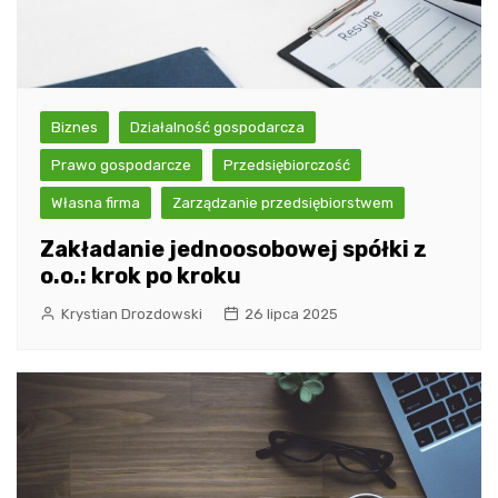
Biznes
Działalność gospodarcza
Prawo gospodarcze
Przedsiębiorczość
Własna firma
Zarządzanie przedsiębiorstwem
Zakładanie jednoosobowej spółki z
o.o.: krok po kroku
Krystian Drozdowski
26 lipca 2025