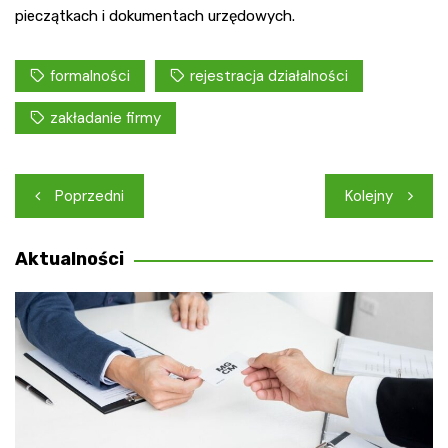
pieczątkach i dokumentach urzędowych.
formalności
rejestracja działalności
zakładanie firmy
Nawigacja
Poprzedni
Kolejny
wpisu
Aktualności