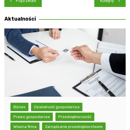
Poprzedni
Kolejny
wpisu
Aktualności
Biznes
Działalność gospodarcza
Prawo gospodarcze
Przedsiębiorczość
Własna firma
Zarządzanie przedsiębiorstwem