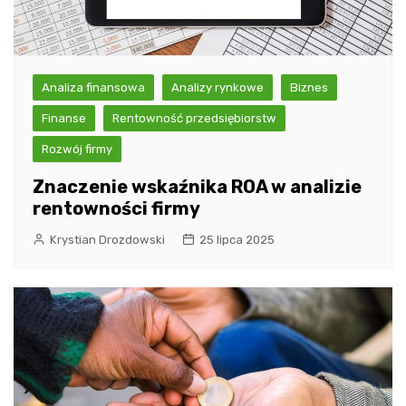
Analiza finansowa
Analizy rynkowe
Biznes
Finanse
Rentowność przedsiębiorstw
Rozwój firmy
Znaczenie wskaźnika ROA w analizie
rentowności firmy
Krystian Drozdowski
25 lipca 2025