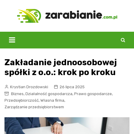
Skip
to
content
Zakładanie jednoosobowej
spółki z o.o.: krok po kroku
Krystian Drozdowski
26 lipca 2025
,
,
,
Biznes
Działalność gospodarcza
Prawo gospodarcze
,
,
Przedsiębiorczość
Własna firma
Zarządzanie przedsiębiorstwem