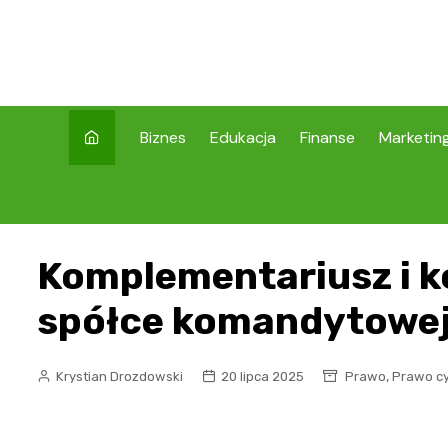
Skip
to
content
Biznes
Edukacja
Finanse
Marketin
Komplementariusz i 
spółce komandytowej 
,
Krystian Drozdowski
20 lipca 2025
Prawo
Prawo cy