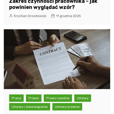
Zakres czynności pracownika – jak
powinien wyglądać wzór?
Krystian Drozdowski
11 grudnia 2025
Praca
Prawo
Prawo cywilne
Umowy
Umowy i zobowiązania
Umowy prawne