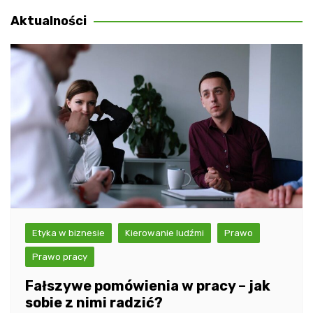
wpisu
Aktualności
Etyka w biznesie
Kierowanie ludźmi
Prawo
Prawo pracy
Fałszywe pomówienia w pracy – jak
sobie z nimi radzić?