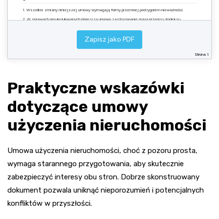
1. Wszelkie zmiany niniejszej umowy wymagają formy pisemnej pod rygorem nieważności.
2. W sprawach nieuregulowanych niniejszą umową zastosowanie mają przepisy Kodeksu
cywilnego.
3. Umowę sporządzono w dwóch jednobrzmiących egzemplarzach, po jednym dla każdej ze Stron.
Zapisz jako PDF
……………………………………………
Strona 1
Użyczający
……………………………………………
Biorący do używania
Praktyczne wskazówki
Dokument ma charakter wzorcowy i powinien być dostosowany do indywidualnych potrzeb stron.
dotyczące umowy
użyczenia nieruchomości
Umowa użyczenia nieruchomości, choć z pozoru prosta,
wymaga starannego przygotowania, aby skutecznie
zabezpieczyć interesy obu stron. Dobrze skonstruowany
dokument pozwala uniknąć nieporozumień i potencjalnych
konfliktów w przyszłości.