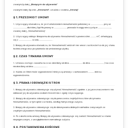
zwanym/ą dalej
„Biorącym do używania”
zwanymi dalej łącznie
„Stronami”
, a każda z osobna
„Stroną”
.
§ 1. PRZEDMIOT UMOWY
1. Użyczający oświadcza, że jest właścicielem nieruchomości położonej w ……………………… przy ul.
………………………, dla której Sąd Rejonowy w ……………………… prowadzi księgę wieczystą nr ………………………,
zwanej dalej „Nieruchomością”.
2. Użyczający oddaje Biorącemu do używania Nieruchomość o powierzchni ………… m², składającą
się z ……………………… w celu ……………………… .
3. Biorący do używania oświadcza, że Nieruchomość widział i nie wnosi zastrzeżeń co do jej stanu
technicznego oraz przydatności do umówionego użytku.
§ 2. CZAS TRWANIA UMOWY
1. Umowa zostaje zawarta na czas określony od dnia ……………………… do dnia ……………………… / na czas
nieokreślony od dnia ……………………… .
2. Każda ze Stron może wypowiedzieć niniejszą umowę z zachowaniem ………… okresu
wypowiedzenia.
§ 3. PRAWA I OBOWIĄZKI STRON
1. Biorący do używania zobowiązuje się używać Nieruchomość zgodnie z jej przeznaczeniem i nie
oddawać jej do używania osobom trzecim bez zgody Użyczającego.
2. Biorący do używania zobowiązuje się do ponoszenia zwykłych kosztów utrzymania
Nieruchomości, w tym opłat za media, według faktycznego zużycia.
3. Biorący do używania zobowiązuje się do dokonywania drobnych nakładów związanych ze
zwykłym używaniem Nieruchomości.
4. Po zakończeniu umowy Biorący do używania zobowiązuje się zwrócić Nieruchomość w stanie
niepogorszonym, z uwzględnieniem normalnego zużycia.
§ 4. POSTANOWIENIA KOŃCOWE