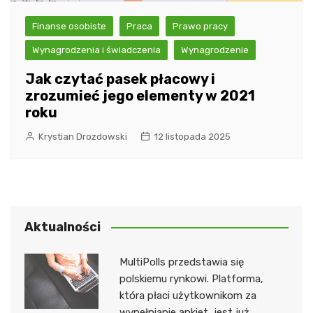
Finanse osobiste
Praca
Prawo pracy
Wynagrodzenia i świadczenia
Wynagrodzenie
Jak czytać pasek płacowy i
zrozumieć jego elementy w 2021
roku
Krystian Drozdowski
12 listopada 2025
Aktualności
MultiPolls przedstawia się
polskiemu rynkowi. Platforma,
która płaci użytkownikom za
wypełnianie ankiet, jest już