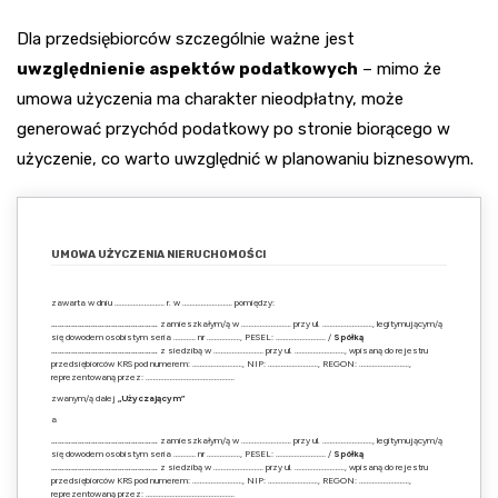
Dla przedsiębiorców szczególnie ważne jest
uwzględnienie aspektów podatkowych
– mimo że
umowa użyczenia ma charakter nieodpłatny, może
generować przychód podatkowy po stronie biorącego w
użyczenie, co warto uwzględnić w planowaniu biznesowym.
UMOWA UŻYCZENIA NIERUCHOMOŚCI
zawarta w dniu ……………………… r. w ……………………… pomiędzy:
…………………………………………
zamieszkałym/ą w ……………………… przy ul. ………………………, legitymującym/ą
się dowodem osobistym seria ………… nr ………………, PESEL: ……………………… /
Spółką
…………………………………………
z siedzibą w ……………………… przy ul. ………………………, wpisaną do rejestru
przedsiębiorców KRS pod numerem: ………………………, NIP: ………………………, REGON: ………………………,
reprezentowaną przez: …………………………………………
zwanym/ą dalej
„Użyczającym”
a
…………………………………………
zamieszkałym/ą w ……………………… przy ul. ………………………, legitymującym/ą
się dowodem osobistym seria ………… nr ………………, PESEL: ……………………… /
Spółką
…………………………………………
z siedzibą w ……………………… przy ul. ………………………, wpisaną do rejestru
przedsiębiorców KRS pod numerem: ………………………, NIP: ………………………, REGON: ………………………,
reprezentowaną przez: …………………………………………