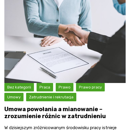
Bez kategorii
Praca
Prawo
Prawo pracy
Umowy
Zatrudnienie i rekrutacja
Umowa powołania a mianowanie –
zrozumienie różnic w zatrudnieniu
W dzisiejszym zróżnicowanym środowisku pracy istnieje