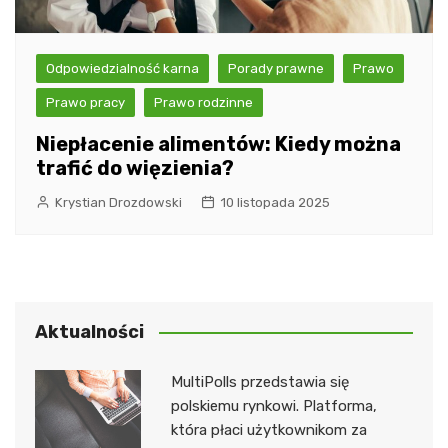
Odpowiedzialność karna
Porady prawne
Prawo
Prawo pracy
Prawo rodzinne
Niepłacenie alimentów: Kiedy można
trafić do więzienia?
Krystian Drozdowski
10 listopada 2025
Aktualności
MultiPolls przedstawia się
polskiemu rynkowi. Platforma,
która płaci użytkownikom za