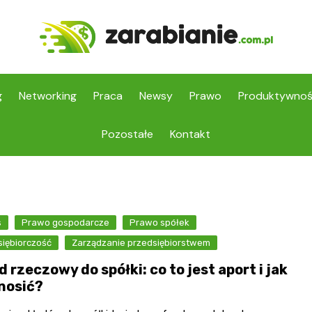
g
Networking
Praca
Newsy
Prawo
Produktywno
Pozostałe
Kontakt
s
Prawo gospodarcze
Prawo spółek
siębiorczość
Zarządzanie przedsiębiorstwem
 rzeczowy do spółki: co to jest aport i jak
nosić?