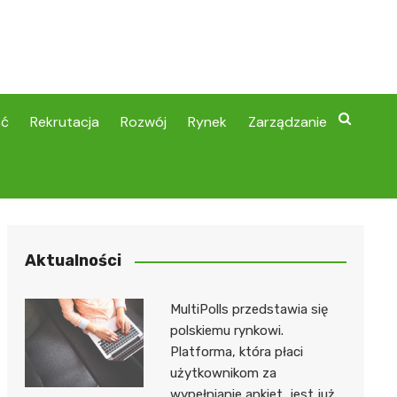
ść
Rekrutacja
Rozwój
Rynek
Zarządzanie
Aktualności
MultiPolls przedstawia się
polskiemu rynkowi.
Platforma, która płaci
użytkownikom za
wypełnianie ankiet, jest już