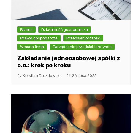
Biznes
Działalność gospodarcza
Prawo gospodarcze
Przedsiębiorczość
Własna firma
Zarządzanie przedsiębiorstwem
Zakładanie jednoosobowej spółki z
o.o.: krok po kroku
Krystian Drozdowski
26 lipca 2025