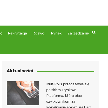
ść
Rekrutacja
Rozwój
Rynek
Zarządzanie
Aktualności
MultiPolls przedstawia się
polskiemu rynkowi.
Platforma, która płaci
użytkownikom za
wypełnianie ankiet, jest już