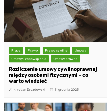
Praca
Prawo
Prawo cywilne
Umowy
Umowy i zobowiązania
Umowy prawne
Rozliczenie umowy cywilnoprawnej
między osobami fizycznymi – co
warto wiedzieć
Krystian Drozdowski
11 grudnia 2025