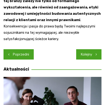
tej branży zależy nie tylko od formalnego
wykształcenia, ale również od zaangażowania, etyki
zawodowej i umiejętności budowania autentycznych
relacji z klientami oraz innymi prawnikami
.
Konsekwencja i pasja do prawa będą Twoimi najlepszymi
sojusznikami na tej wymagającej, ale niezwykle
satysfakcjonującej ścieżce kariery.
Nawigacja
Poprzedni
Kolejny
wpisu
Aktualności