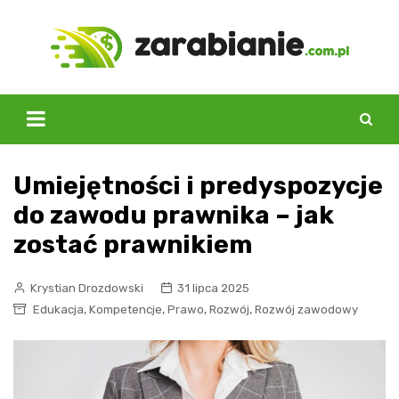
Skip
to
content
Umiejętności i predyspozycje
do zawodu prawnika – jak
zostać prawnikiem
Krystian Drozdowski
31 lipca 2025
,
,
,
,
Edukacja
Kompetencje
Prawo
Rozwój
Rozwój zawodowy