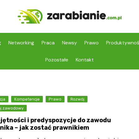
g
Networking
Praca
Newsy
Prawo
Produktywno
Pozostałe
Kontakt
cja
Kompetencje
Prawo
Rozwój
j zawodowy
jętności i predyspozycje do zawodu
nika – jak zostać prawnikiem