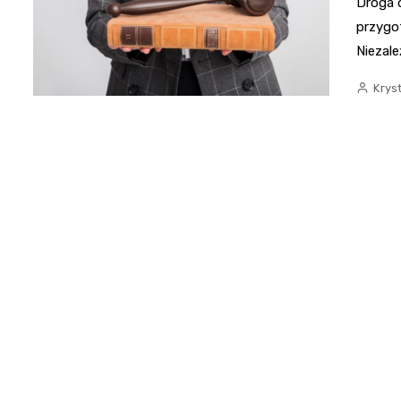
Droga 
przygot
Niezale
Krys