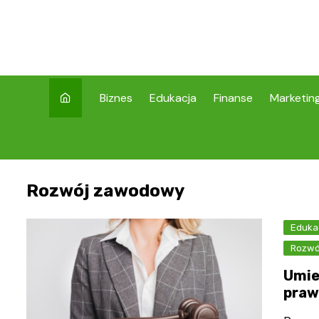
Skip
to
content
Biznes
Edukacja
Finanse
Marketin
Rozwój zawodowy
Eduka
Rozwó
Umie
praw