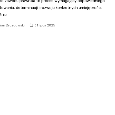
do zawodu prawnika to proces wymagający odpowiedniego
owania, determinacji i rozwoju konkretnych umiejętności.
żnie
tian Drozdowski
31 lipca 2025