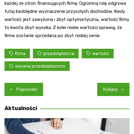
każdej ze stron finansujących firmę. Ogromną rolę odgrywa
tutaj bezbłędne wyznaczenie przyszłych dochodów. Kiedy
wartość jest zawyżona i zbyt optymistyczna, wartość firmy
to kwota zbyt wysoka. Z kolei niskie wartości sprawią, że
firma zostanie sprzedana po zbyt niskiej cenie.
firma
przedsiębiorca
wartość
wycena przedsiębiorstw
Nawigacja
Poprzedni
Kolejny
wpisu
Aktualności