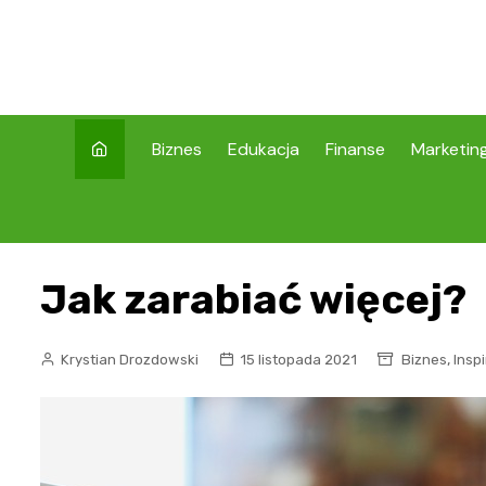
Skip
to
content
Biznes
Edukacja
Finanse
Marketin
Jak zarabiać więcej?
,
Krystian Drozdowski
15 listopada 2021
Biznes
Inspi