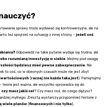
 nauczyć?
e stawianie sprawy może wydawać się kontrowersyjne, ale na
Warto też spojrzeć na sytuację z innej strony –
jeżeli coś
abiania?
Odpowiedź na takie pytanie wydaje się trudna, ale
roko rozumianą inwestycję w siebie
. Weźmy pod uwagę
zyszłości będziesz mieć pewne zabezpieczenie
. Nie
ążek to coś, co w obecnych czasach może nie jest zbyt
k wartościowych
(
raczej nie każda taka jest
). Pamiętajmy
– teoria jest ważna, ale wszystko sprowadza się do
–
czy masz jakiś cel
? Czy masz coś, do czego dążysz?
ardziej mylnego. Zresztą wystarczy przypomnieć historie z
ą wiele planów
(
finansowych i nie tylko
).