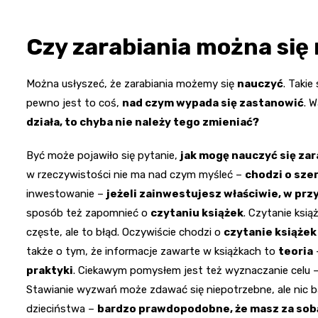
Czy zarabiania można się
Można usłyszeć, że zarabiania możemy się
nauczyć
. Taki
pewno jest to coś,
nad czym wypada się zastanowić
. 
działa, to chyba nie należy tego zmieniać?
Być może pojawiło się pytanie,
jak mogę nauczyć się zar
w rzeczywistości nie ma nad czym myśleć –
chodzi o sze
inwestowanie –
jeżeli zainwestujesz właściwie, w pr
sposób też zapomnieć o
czytaniu książek
. Czytanie ksi
częste, ale to błąd. Oczywiście chodzi o
czytanie książe
także o tym, że informacje zawarte w książkach to
teoria
praktyki
. Ciekawym pomysłem jest też wyznaczanie celu 
Stawianie wyzwań może zdawać się niepotrzebne, ale nic b
dzieciństwa –
bardzo prawdopodobne, że masz za sob