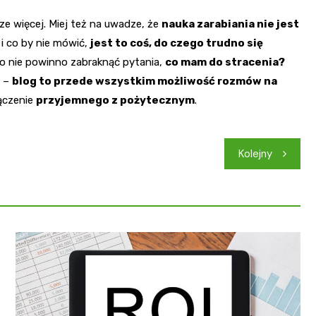
e więcej. Miej też na uwadze, że
nauka zarabiania nie jest
 i co by nie mówić,
jest to coś, do czego trudno się
to nie powinno zabraknąć pytania,
co mam do stracenia?
–
blog to przede wszystkim możliwość rozmów na
łączenie
przyjemnego z pożytecznym
.
Kolejny