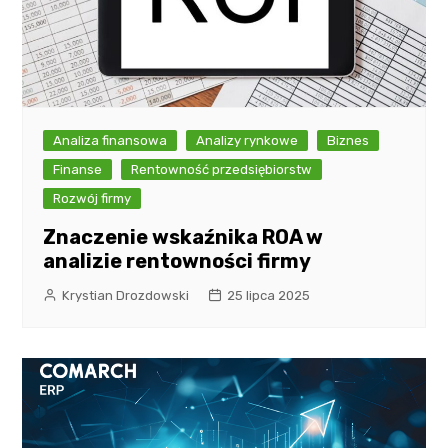
Analiza finansowa
Analizy rynkowe
Biznes
Finanse
Rentowność przedsiębiorstw
Rozwój firmy
Znaczenie wskaźnika ROA w
analizie rentowności firmy
Krystian Drozdowski
25 lipca 2025