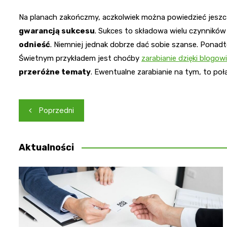
Na planach zakończmy, aczkolwiek można powiedzieć jeszcz
gwarancją sukcesu
. Sukces to składowa wielu czynników
odnieść
. Niemniej jednak dobrze dać sobie szanse. Ponad
Świetnym przykładem jest choćby
zarabianie dzięki blogowi
przeróżne tematy
. Ewentualne zarabianie na tym, to po
Nawigacja
Poprzedni
wpisu
Aktualności