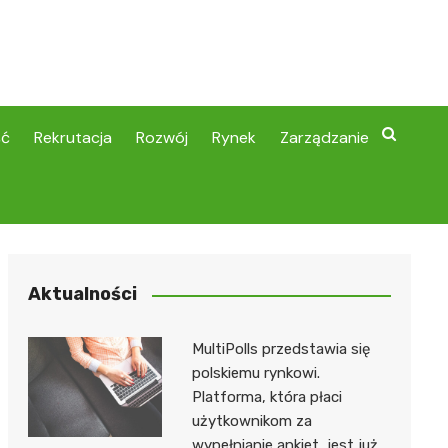
ść
Rekrutacja
Rozwój
Rynek
Zarządzanie
Aktualności
MultiPolls przedstawia się
polskiemu rynkowi.
Platforma, która płaci
użytkownikom za
wypełnianie ankiet, jest już