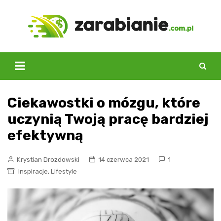
Skip
to
content
Ciekawostki o mózgu, które
uczynią Twoją pracę bardziej
efektywną
Krystian Drozdowski
14 czerwca 2021
1
,
Inspiracje
Lifestyle