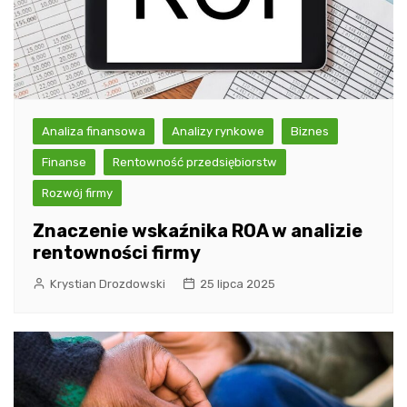
Analiza finansowa
Analizy rynkowe
Biznes
Finanse
Rentowność przedsiębiorstw
Rozwój firmy
Znaczenie wskaźnika ROA w analizie
rentowności firmy
Krystian Drozdowski
25 lipca 2025