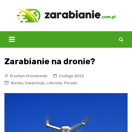
Skip
to
content
Zarabianie na dronie?
Krystian Drozdowski
2 lutego 2022
,
,
,
Biznes
Inwestycje
Lifestyle
Porady