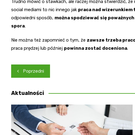
Trudno mówić o stawkach, ale raczej można stwierdzić, że n
social mediami to nic innego jak
praca nad wizerunkiem 
odpowiedni sposób,
można spodziewać się poważnyc
spora
.
Nie można też zapomnieć o tym, że
zawsze trzeba praco
praca prędzej lub później
powinna zostać doceniona
.
Nawigacja
Poprzedni
wpisu
Aktualności