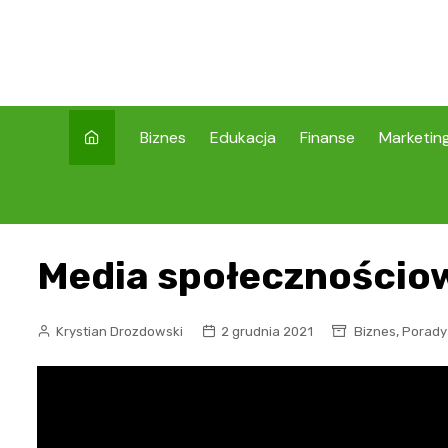
Skip
to
content
Biznes
Edukacja
Finanse
Marketin
Media społecznościow
,
Krystian Drozdowski
2 grudnia 2021
Biznes
Porady