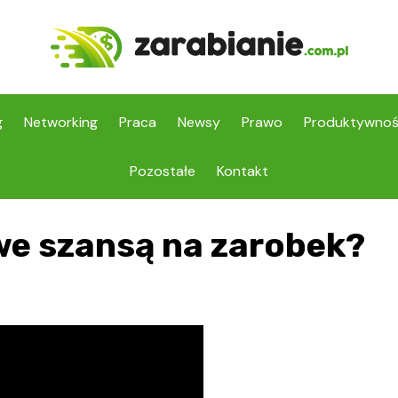
g
Networking
Praca
Newsy
Prawo
Produktywno
Pozostałe
Kontakt
e szansą na zarobek?