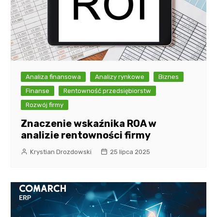
Analiza finansowa
Analizy rynkowe
Biznes
Finanse
Rentowność przedsiębiorstw
Rozwój firmy
Znaczenie wskaźnika ROA w
analizie rentowności firmy
Krystian Drozdowski
25 lipca 2025