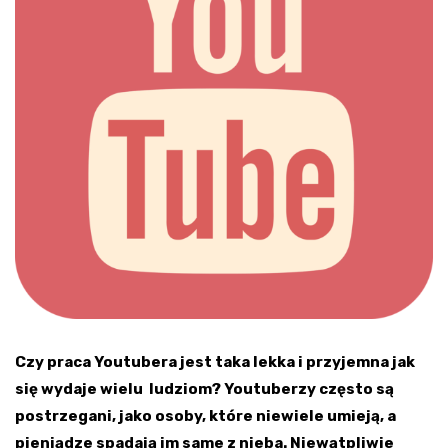
Czy praca Youtubera jest taka lekka i przyjemna jak
się wydaje wielu ludziom? Youtuberzy często są
postrzegani, jako osoby, które niewiele umieją, a
pieniądze spadają im same z nieba. Niewątpliwie