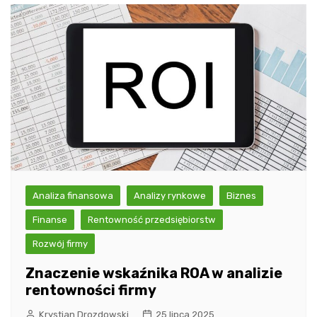
Analiza finansowa
Analizy rynkowe
Biznes
Finanse
Rentowność przedsiębiorstw
Rozwój firmy
Znaczenie wskaźnika ROA w analizie
rentowności firmy
Krystian Drozdowski
25 lipca 2025