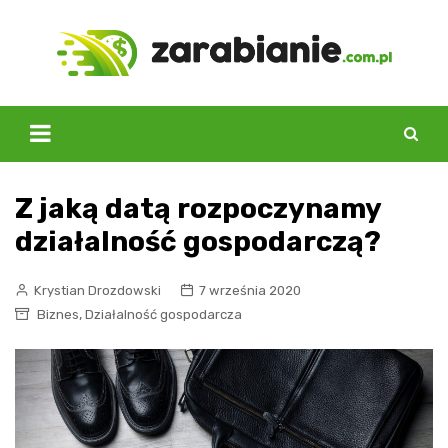
Skip
to
content
Z jaką datą rozpoczynamy
działalność gospodarczą?
Krystian Drozdowski
7 września 2020
,
Biznes
Działalność gospodarcza