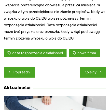
wsparcie preferencyjne obowiązuje przez 24 miesiące. W
związku z tym przedsiębiorca nie złamie przepisów, kiedy we
wniosku o wpis do CEIDG wpisze późniejszy termin
rozpoczęcia działalności. Data rozpoczęcia działalności
może być przyszła oraz przeszła, kiedy wziąć pod uwagę
termin złożenia wniosku o wpis do CEIDG.
data rozpoczęcia działalności
nowa firma
Nawigacja
Poprzedni
Kolejny
wpisu
Aktualności