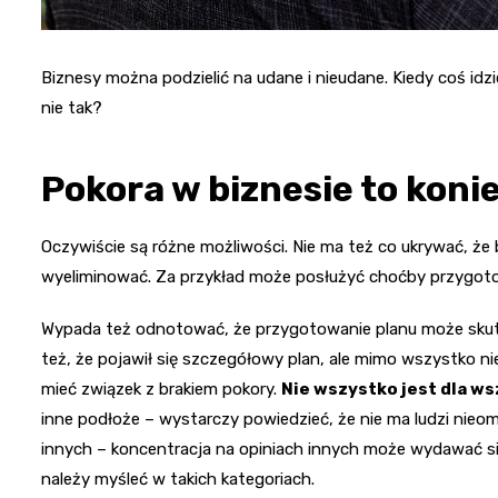
Biznesy można podzielić na udane i nieudane. Kiedy coś idzi
nie tak?
Pokora w biznesie to koni
Oczywiście są różne możliwości. Nie ma też co ukrywać, że b
wyeliminować. Za przykład może posłużyć choćby przygot
Wypada też odnotować, że przygotowanie planu może skut
też, że pojawił się szczegółowy plan, ale mimo wszystko ni
mieć związek z brakiem pokory.
Nie wszystko jest dla ws
inne podłoże – wystarczy powiedzieć, że nie ma ludzi nieo
innych – koncentracja na opiniach innych może wydawać się
należy myśleć w takich kategoriach.