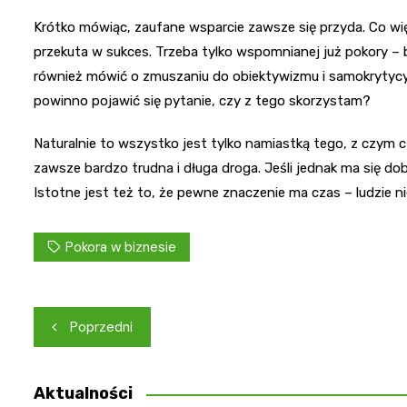
Krótko mówiąc, zaufane wsparcie zawsze się przyda. Co wi
przekuta w sukces. Trzeba tylko wspomnianej już pokory –
również mówić o zmuszaniu do obiektywizmu i samokrytycy
powinno pojawić się pytanie, czy z tego skorzystam?
Naturalnie to wszystko jest tylko namiastką tego, z czym c
zawsze bardzo trudna i długa droga. Jeśli jednak ma się do
Istotne jest też to, że pewne znaczenie ma czas – ludzie ni
Pokora w biznesie
Nawigacja
Poprzedni
wpisu
Aktualności