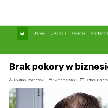
Skip
to
content
Biznes
Edukacja
Finanse
Marketin
Brak pokory w biznesi
,
Krystian Drozdowski
23 marca 2022
Biznes
Porady