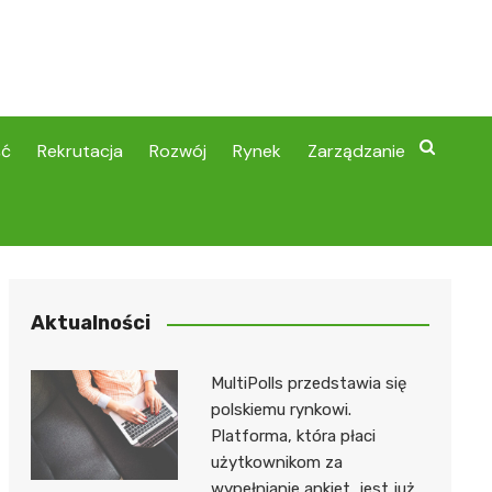
ść
Rekrutacja
Rozwój
Rynek
Zarządzanie
Aktualności
MultiPolls przedstawia się
polskiemu rynkowi.
Platforma, która płaci
użytkownikom za
wypełnianie ankiet, jest już