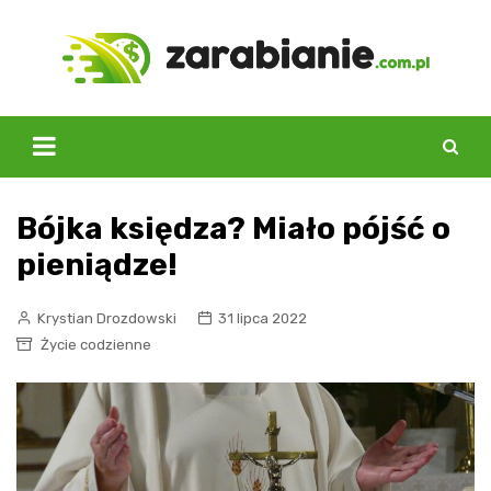
Skip
to
content
Bójka księdza? Miało pójść o
pieniądze!
Krystian Drozdowski
31 lipca 2022
Życie codzienne