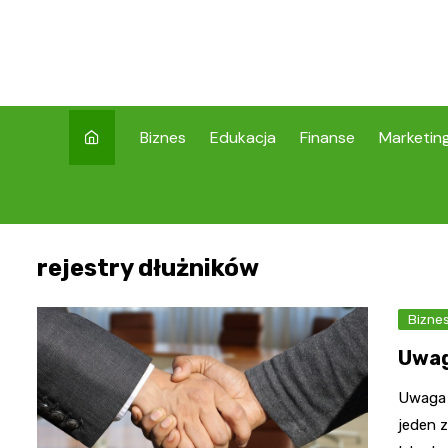
Skip
to
content
Biznes
Edukacja
Finanse
Marketin
rejestry dłużników
Bizne
Uwag
Uwaga 
jeden 