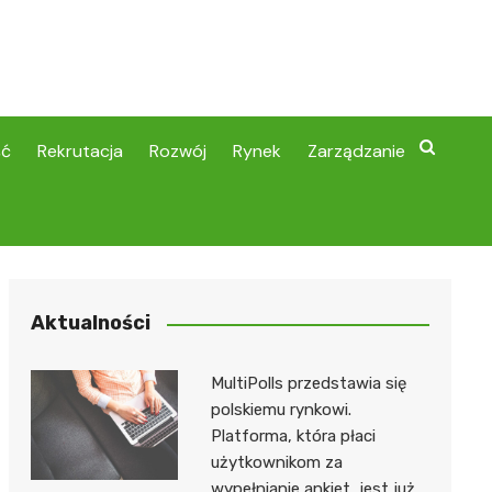
ść
Rekrutacja
Rozwój
Rynek
Zarządzanie
Aktualności
MultiPolls przedstawia się
polskiemu rynkowi.
Platforma, która płaci
użytkownikom za
wypełnianie ankiet, jest już