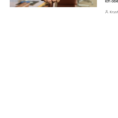
Ich ob
Krys