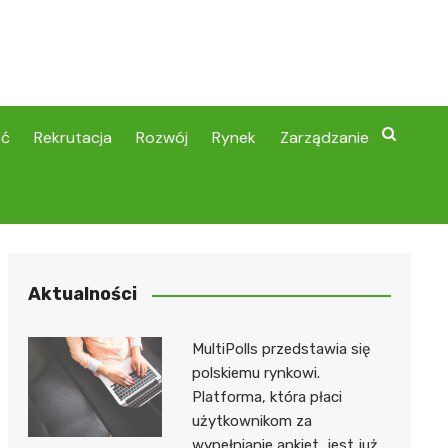
ść
Rekrutacja
Rozwój
Rynek
Zarządzanie
Aktualności
MultiPolls przedstawia się
polskiemu rynkowi.
Platforma, która płaci
użytkownikom za
wypełnianie ankiet, jest już