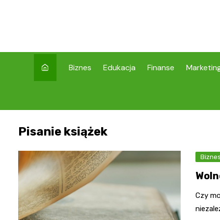
Skip
to
content
Biznes
Edukacja
Finanse
Marketin
Pisanie książek
Bizne
Woln
Czy mo
niezal