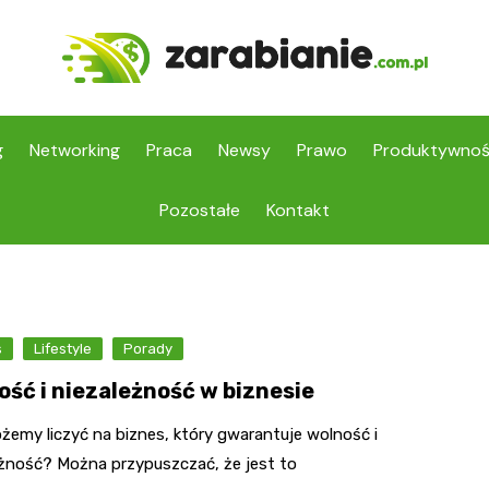
g
Networking
Praca
Newsy
Prawo
Produktywno
Pozostałe
Kontakt
s
Lifestyle
Porady
ość i niezależność w biznesie
żemy liczyć na biznes, który gwarantuje wolność i
eżność? Można przypuszczać, że jest to