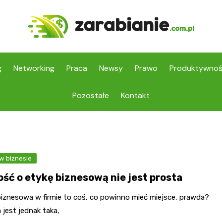
g
Networking
Praca
Newsy
Prawo
Produktywno
Pozostałe
Kontakt
w biznesie
ość o etykę biznesową nie jest prosta
biznesowa w firmie to coś, co powinno mieć miejsce, prawda?
jest jednak taka,