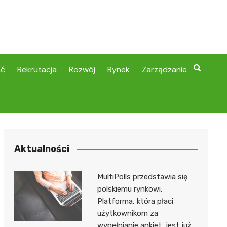
ść
Rekrutacja
Rozwój
Rynek
Zarządzanie
Aktualności
MultiPolls przedstawia się
polskiemu rynkowi.
Platforma, która płaci
użytkownikom za
wypełnianie ankiet, jest już