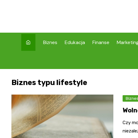
Skip
to
content
Biznes
Edukacja
Finanse
Marketin
Biznes typu lifestyle
Bizne
Woln
Czy mo
niezal