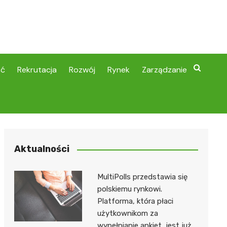
ść
Rekrutacja
Rozwój
Rynek
Zarządzanie
Aktualności
MultiPolls przedstawia się
polskiemu rynkowi.
Platforma, która płaci
użytkownikom za
wypełnianie ankiet, jest już