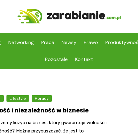
g
Networking
Praca
Newsy
Prawo
Produktywno
Pozostałe
Kontakt
s
Lifestyle
Porady
ość i niezależność w biznesie
żemy liczyć na biznes, który gwarantuje wolność i
eżność? Można przypuszczać, że jest to