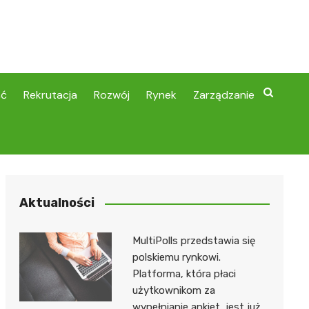
ść
Rekrutacja
Rozwój
Rynek
Zarządzanie
Aktualności
MultiPolls przedstawia się
polskiemu rynkowi.
Platforma, która płaci
użytkownikom za
wypełnianie ankiet, jest już