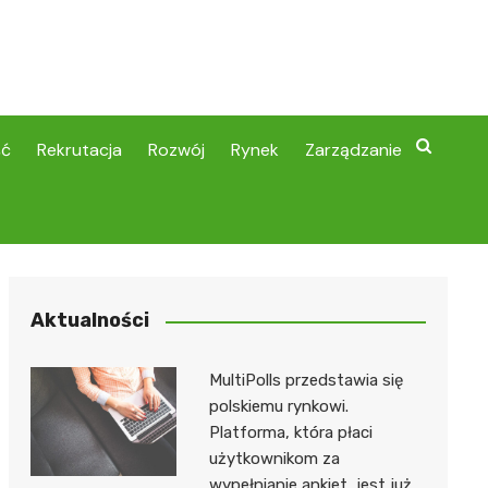
ść
Rekrutacja
Rozwój
Rynek
Zarządzanie
Aktualności
MultiPolls przedstawia się
polskiemu rynkowi.
Platforma, która płaci
użytkownikom za
wypełnianie ankiet, jest już